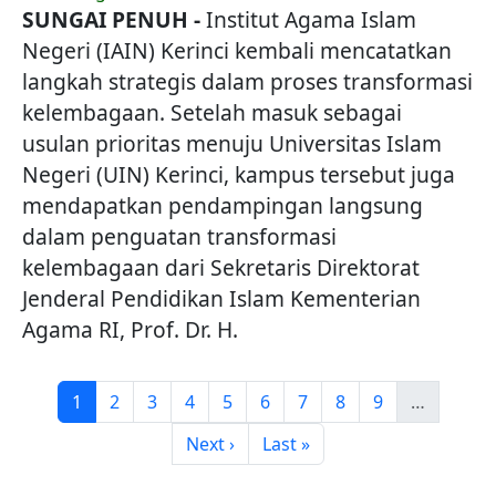
SUNGAI PENUH -
Institut Agama Islam
Negeri (IAIN) Kerinci kembali mencatatkan
langkah strategis dalam proses transformasi
kelembagaan. Setelah masuk sebagai
usulan prioritas menuju Universitas Islam
Negeri (UIN) Kerinci, kampus tersebut juga
mendapatkan pendampingan langsung
dalam penguatan transformasi
kelembagaan dari Sekretaris Direktorat
Jenderal Pendidikan Islam Kementerian
Agama RI, Prof. Dr. H.
Pagination
Page
Page
Page
Page
Page
Page
Page
Page
Page
1
2
3
4
5
6
7
8
9
…
Next page
Last page
Next ›
Last »