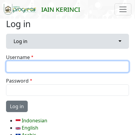
Skip to main content
IAIN KERINCI
Log in
Primary tabs
Toggle 
Log in
Username
Password
Indonesian
English