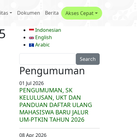
avigation
itas
Dokumen
Berita
Akses Cepat
5
Indonesian
English
Arabic
Search
Pengumuman
01 Jul 2026
PENGUMUMAN, SK
KELULUSAN, UKT DAN
PANDUAN DAFTAR ULANG
MAHASISWA BARU JALUR
UM-PTKIN TAHUN 2026
08 Apr 2026